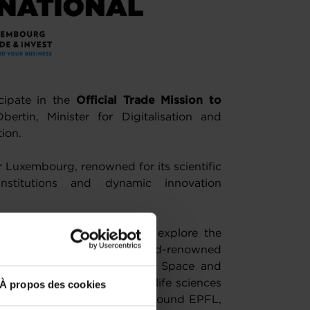
cipate in the
Official Trade Mission to
tin, Minister for Digitalisation and
ion.
or Luxembourg, renowned for its scientific
institutions and dynamic innovation
r cities, participants will explore the
nd Dübendorf, home to world-renowned
PA and the Swiss Center for Space and
 Basel’s globally recognised life sciences
À propos des cookies
g space ecosystem, centred around EPFL,