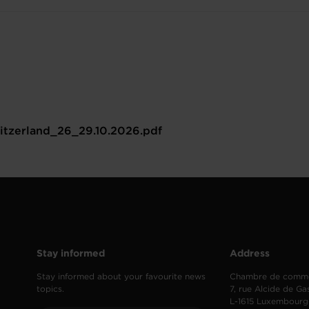
itzerland_26_29.10.2026.pdf
Stay informed
Address
Stay informed about your favourite news
Chambre de comm
topics.
7, rue Alcide de Ga
L-1615 Luxembourg