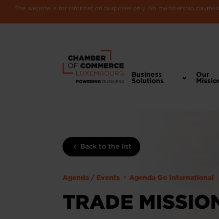
This website is for information purposes only. No membership payments
Business
Our
Solutions
Missio
Back to the list
Agenda / Events
Agenda Go International
TRADE MISSIO