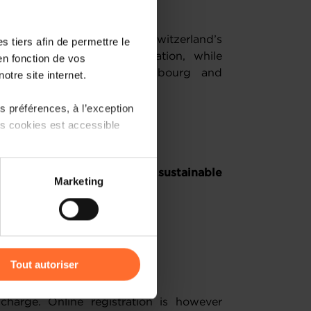
chnology universities.
th first-hand insights into Switzerland’s
 tiers afin de permettre le
nsfer and industrial innovation, while
en fonction de vos
artnerships between Luxembourg and
otre site internet.
 préférences, à l’exception
ts cookies est accessible
anne
e sectors of
healthtech, sustainable
 partage sur les réseaux
Marketing
) peuvent être affectées en
r l’icône flottante en bas à
Tout autoriser
amenés à traiter vos données
 charge. Online registration is however
de protection des données