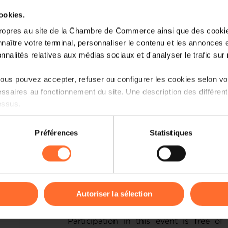
one of Europe's foremost science and te
cookies.
The mission will provide participants wi
ropres au site de la Chambre de Commerce ainsi que des cookies
strengths in research, technology tra
naître votre terminal, personnaliser le contenu et les annonces 
fostering business and research p
onnalités relatives aux médias sociaux et d'analyser le trafic sur n
Switzerland.
us pouvez accepter, refuser ou configurer les cookies selon vos
Date: 26-29 October 2026
ssaires au fonctionnement du site. Une description des différen
Place: Zurich, Dübendorf, Basel & Laus
essus.
The programme will focus on th
on sur le site et certaines fonctionnalités (ex : lecture de vidéos,
Préférences
Statistiques
construction and space.
rences de lecture vidéo, personnalisation de l’affichage du site
kies ou des cookies non nécessaires.
REGISTRATION
PROGRAMME
odifier ou retirer votre consentement à tout moment en cliquant su
Autoriser la sélection
ions sur la manière dont nous utilisons lescookies et sommes 
Participation in this event is free of
onsulter notre
Charte d’usage des cookies
et notre
Politique 