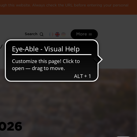
rough this website. Always check the URL before entering your personal
Search
More
 /
All
Luxembourg
information
economy
026