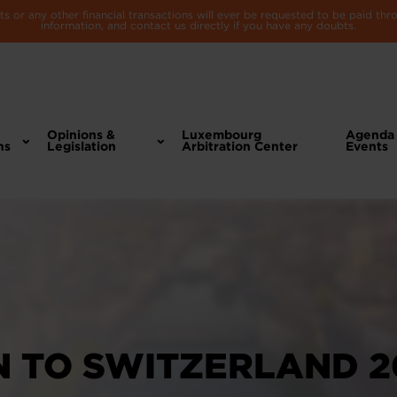
 or any other financial transactions will ever be requested to be paid th
information, and contact us directly if you have any doubts.
Opinions &
Luxembourg
Agenda
ns
Legislation
Arbitration Center
Events
N TO SWITZERLAND 2