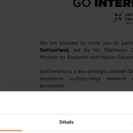
We are pleased to invite you to parti
Switzerland,
led by Ms Stéphanie Ober
Minister for Research and Higher Educat
Switzerland is a key strategic partner f
excellence, cutting-edge research 
ecosystem.
Through a rich programme spanning fou
vibrant innovation hubs of Zurich a
institutions such as ETH Zurich, EM
Aviation. The mission will also highlight
Détails
cluster and Lausanne’s rapidly growin