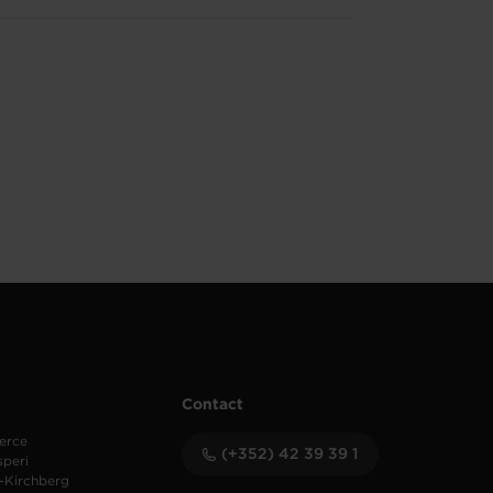
Contact
erce
(+352) 42 39 39 1
speri
-Kirchberg