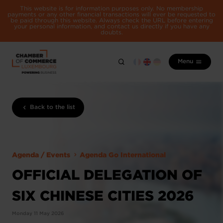
This website is for information purposes only. No membership
payments or any other financial transactions will ever be requested to
be paid through this website. Always check the URL before entering
your personal information, and contact us directly if you have any
doubts.
Menu
Back to the list
Agenda / Events
Agenda Go International
OFFICIAL DELEGATION OF
SIX CHINESE CITIES 2026
Monday 11 May 2026