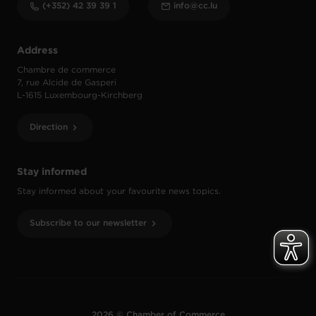
(+352) 42 39 39 1
info@cc.lu
Address
Chambre de commerce
7, rue Alcide de Gasperi
L-1615 Luxembourg-Kirchberg
Direction
Stay informed
Stay informed about your favourite news topics.
Subscribe to our newsletter
2026 © Chamber of Commerce