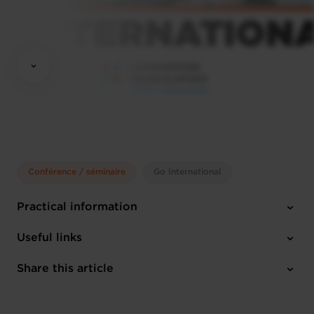
Conférence / séminaire
Go International
Practical information
Monday 11 May 2026
Useful links
11:30 to 2.30 pm (CET)
Luxembourg Chamber of Commerce
Share this article
Register here
English
1 attachment