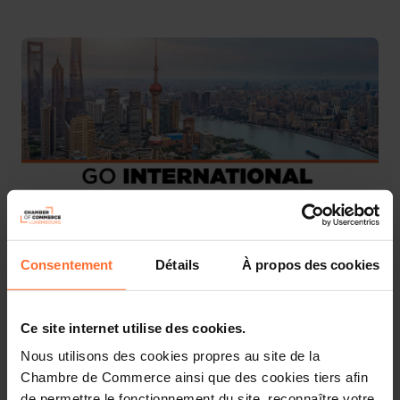
Consentement
Détails
À propos des cookies
On the occasion of the visit of an official delegation from
six major Chinese cities, Changzhou, Fuzhou,
Guangzhou, Shanghai Pudong New Area, Ma’anshan and
Ce site internet utilise des cookies.
Zhengzhou, we are pleased to invite you to a networking
event at the Chamber of Commerce.
Nous utilisons des cookies propres au site de la
Chambre de Commerce ainsi que des cookies tiers afin
This event provides Luxembourg companies with direct
de permettre le fonctionnement du site, reconnaître votre