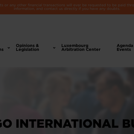
 or any other financial transactions will ever be requested to be paid th
information, and contact us directly if you have any doubts.
Opinions &
Luxembourg
Agenda
ns
Legislation
Arbitration Center
Events
 GO INTERNATIONAL B