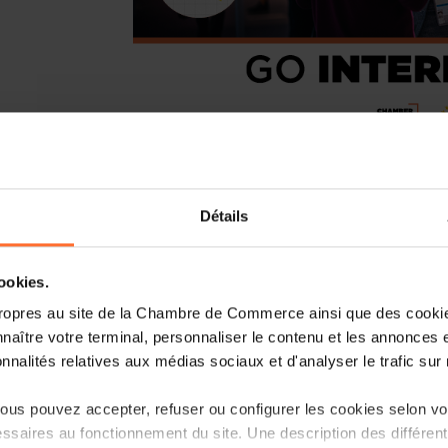
We take great pleasure in informing
Détails
International Business Meetings
at
Ne
Organised by Paperjam and The Dots
cookies.
the theme:
“Accelerating AI & Tech 
ropres au site de la Chambre de Commerce ainsi que des cookies
event promises a journey of discov
naître votre terminal, personnaliser le contenu et les annonces 
participants will enjoy countless oppor
onnalités relatives aux médias sociaux et d'analyser le trafic sur n
forge strategic partnerships.
us pouvez accepter, refuser ou configurer les cookies selon vos
Date
: 10-11 June 2026
ssaires au fonctionnement du site. Une description des différen
Place
: Luxexpo - The Box | Luxembour