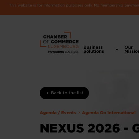
This website is for information purposes only. No membership payments
Business
Our
Solutions
Missio
Back to the list
Agenda / Events
Agenda Go International
NEXUS 2026 -