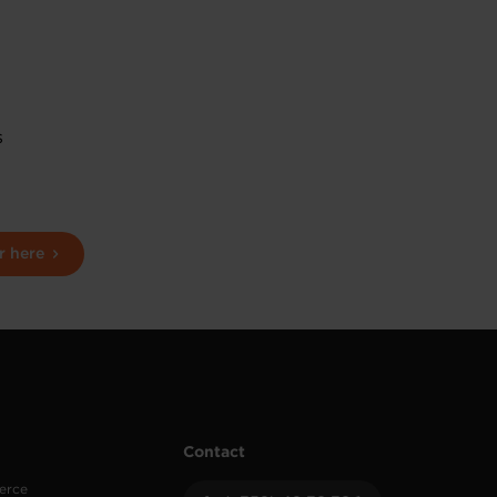
s
r here
Contact
erce