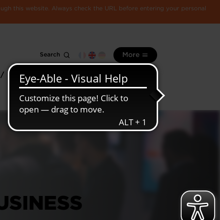
rough this website. Always check the URL before entering your personal
Search
More
 /
All
Luxembourg
information
economy
USINESS