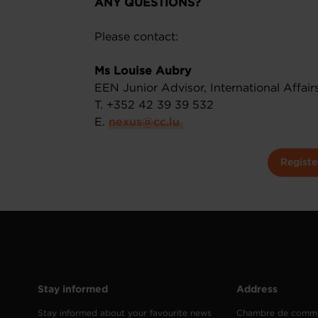
ANY QUESTIONS?
Please contact:
Ms Louise Aubry
EEN Junior Advisor, International Affair
T. +352 42 39 39 532
E.
nexus@cc.lu
Registe
Stay informed
Address
Stay informed about your favourite news
Chambre de comm