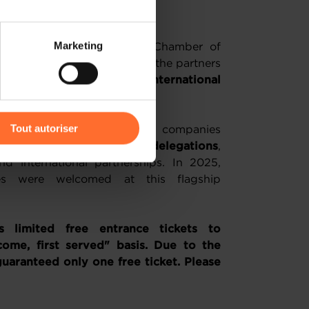
 partage sur les réseaux
Marketing
 of Nexus Luxembourg, the Chamber of
) peuvent être affectées en
work, in collaboration with the partners
 will coordinate several
international
r l’icône flottante en bas à
Tout autoriser
ness Meetings
, Luxembourg companies
B2B meetings
with
foreign delegations
,
amenés à traiter vos données
nd international partnerships. In 2025,
de protection des données
es were welcomed at this flagship
limited free entrance tickets to
ome, first served" basis. Due to the
guaranteed only one free ticket. Please