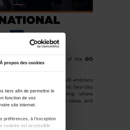
 you about the 3rd edition of the
GO
À propos des cookies
xus Luxembourg
.
,
Nexus Luxembourg 2026
will embrace
for a Better Tomorrow”
. This two-day
 tiers afin de permettre le
ery, inspiration and learning where
en fonction de vos
tunities to connect, exchange ideas, and
otre site internet.
 préférences, à l’exception
ts cookies est accessible
g-Kirchberg