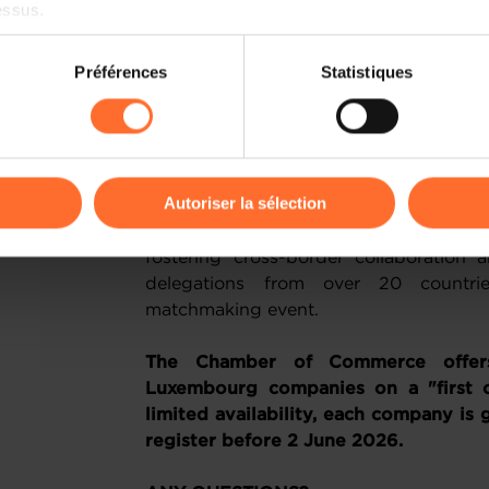
essus.
on sur le site et certaines fonctionnalités (ex : lecture de vidéos,
Préférences
Statistiques
As a premium institutional partner
rences de lecture vidéo, personnalisation de l’affichage du site
Commerce and its Enterprise Europe Net
kies ou des cookies non nécessaires.
of the Luxembourg Trade & Invest,
business delegations
.
odifier ou retirer votre consentement à tout moment en cliquant su
Autoriser la sélection
Thanks to the
GO International Busi
will have the opportunity to schedule
ions sur la manière dont nous utilisons lescookies et sommes 
fostering cross-border collaboration a
onsulter notre
Charte d’usage des cookies
et notre
Politique 
delegations from over 20 countri
matchmaking event.
The Chamber of Commerce offers 
Luxembourg companies on a "first c
limited availability, each company is 
register before 2 June 2026.