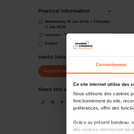
Practical information
Wednesday 10 Jun 2026 > Thursday
11 Jun 2026
Luxexpo - The Box
English
Useful links
Consentement
Register here
Ce site internet utilise des 
Share this article
Nous utilisons des cookies p
fonctionnement du site, recon
préférences, offrir des foncti
Grâce au présent bandeau, vo
des cookies strictement néce