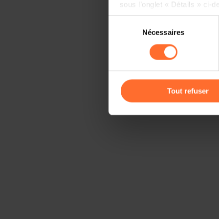
sous l’onglet « Détails » ci-d
Sélection
Il est précisé que la navigati
Nécessaires
du
sociaux, sauvegarde des préfé
consentement
cas de refus de tous les coo
Vous avez la possibilité de m
gauche de chaque page.
Tout refuser
Pour de plus amples informat
personnelles, vous pouvez c
personnelles
.