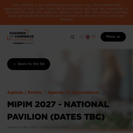
This website is for information purposes only. No membership
payments or any other financial transactions will ever be requested to
be paid through this website. Always check the URL before entering
your personal information, and contact us directly if you have any
doubts.
Menu
Back to the list
Agenda / Events
Agenda Go International
MIPIM 2027 - NATIONAL
PAVILION (DATES TBC)
Tuesday 9 Mar 2027 > Friday 12 Mar 2027