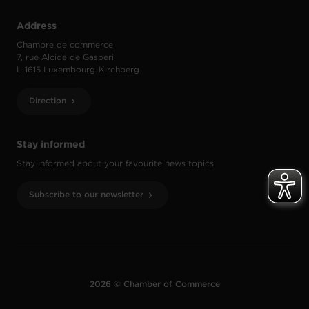
Address
Chambre de commerce
7, rue Alcide de Gasperi
L-1615 Luxembourg-Kirchberg
Direction
Stay informed
Stay informed about your favourite news topics.
Subscribe to our newsletter
2026 © Chamber of Commerce