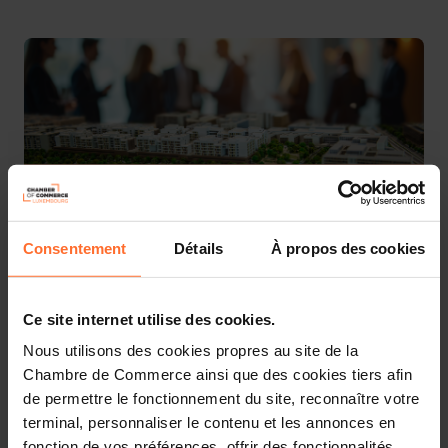
3 attachments
Consentement
Détails
À propos des cookies
More information about Mipim can be found
here.
Ce site internet utilise des cookies.
Details about the national pavilion will be available on
Nous utilisons des cookies propres au site de la
this page soon.
Chambre de Commerce ainsi que des cookies tiers afin
de permettre le fonctionnement du site, reconnaître votre
Interested? Please click on the button below to mark
terminal, personnaliser le contenu et les annonces en
your interest:
fonction de vos préférences, offrir des fonctionnalités