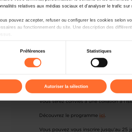
des Métiers
, ainsi que des représent
onnalités relatives aux médias sociaux et d'analyser le trafic sur n
Commission européenne
permettra un
les attentes et les priorités des en
us pouvez accepter, refuser ou configurer les cookies selon vos
administrative, d’harmonisation et de m
ssaires au fonctionnement du site. Une description des différen
intérieur, y compris des sujets tels que 
essus.
la reconnaissance des qualifications 
travailleurs.
on sur le site et certaines fonctionnalités (ex : lecture de vidéos,
Préférences
Statistiques
rences de lecture vidéo, personnalisation de l’affichage du site
Une présentation dédiée au service de 
kies ou des cookies non nécessaires.
comment cet outil pratique peut assist
leurs activités transfrontalières.
odifier ou retirer votre consentement à tout moment en cliquant su
Autoriser la sélection
L’évènement se tiendra en français.
ions sur la manière dont nous utilisons lescookies et sommes 
Vous serez conviés à une collation à l’i
onsulter notre
Charte d’usage des cookies
et notre
Politique 
Découvrez le programme
ici
.
Vous pouvez vous inscrire jusqu’au 25 