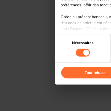
préférences, offrir des foncti
Grâce au présent bandeau, vo
des cookies strictement néce
sous l’onglet « Détails » ci-d
Sélection
Il est précisé que la navigati
Nécessaires
du
sociaux, sauvegarde des préfé
consentement
cas de refus de tous les coo
Vous avez la possibilité de m
gauche de chaque page.
Tout refuser
Pour de plus amples informat
personnelles, vous pouvez c
personnelles
.