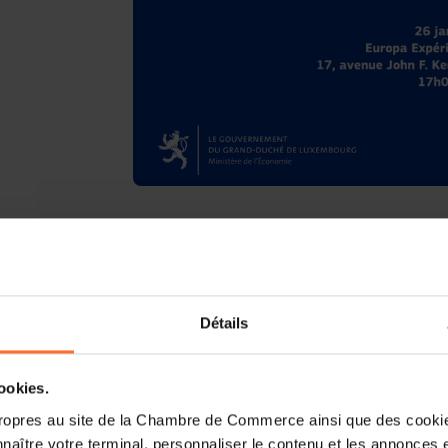
Le
Ministère de l’Économie
et l
européenne au Luxembourg
ont le pl
les derniers développements en lien avec
Détails
La conférence mettra les
entreprises
avec une approche résolument tou
simplificationadministrative
et la
réali
cookies.
ropres au site de la Chambre de Commerce ainsi que des cookies
Une
table ronde
, réunissant la
FEDIL
,
naître votre terminal, personnaliser le contenu et les annonces 