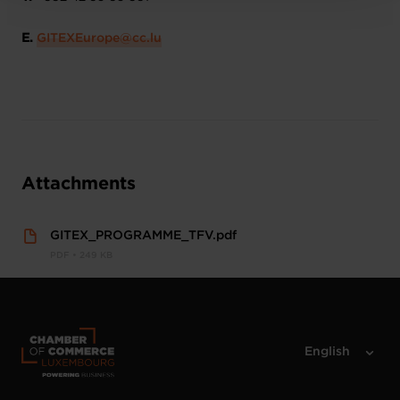
E.
​GITEXEurope@cc.lu​
Attachments
GITEX_PROGRAMME_TFV.pdf
PDF • 249 KB