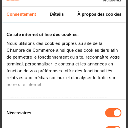
fintech and deep tech. It offers valuable insights into
market developments, emerging technologies and
industry trends relevant to European businesses.
Consentement
Détails
À propos des cookies
This visit will allow you to explore potential partnerships,
benchmark innovative solutions and identify business
Ce site internet utilise des cookies.
opportunities within a dynamic European tech
Nous utilisons des cookies propres au site de la
environment. The programme will also include ecosystem
Chambre de Commerce ainsi que des cookies tiers afin
visits in Berlin, providing direct exposure to the local
de permettre le fonctionnement du site, reconnaître votre
tech and AI landscape while facilitating exchanges with
terminal, personnaliser le contenu et les annonces en
German counterparts and key stakeholders.
fonction de vos préférences, offrir des fonctionnalités
Date and time: 29-30 June 2026
relatives aux médias sociaux et d'analyser le trafic sur
Place: Berlin, Germany
notre site internet.
Grâce au présent bandeau, vous pouvez accepter,
REGISTRATION
PROGRAMME
refuser ou configurer les cookies selon vos préférences,
Sélection
à l’exception des cookies strictement nécessaires au
Nécessaires
du
B2B meetings can be scheduled in advance via the GITEX
fonctionnement du site. Une description des différents
consentement
app.
cookies est accessible sous l’onglet « Détails » ci-
You may adjust your time slots according to the