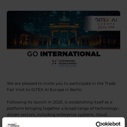
We are pleased to invite you to participate in the Trade
Fair Visit to GITEX AI Europe in Berlin.
Following its launch in 2025, is establishing itself as a
platform bringing together a broad range of technology-
driven sectors, including enterprise systems, cloud
infrastructure, cybersecurity, artificial intelligence,