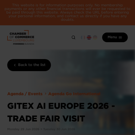
This website is for information purposes only. No membership
payments or any other financial transactions will ever be requested to
be paid through this website. Always check the URL before entering
your personal information, and contact us directly if you have any
doubts.
Menu
Back to the list
Agenda / Events
Agenda Go International
GITEX AI EUROPE 2026 -
TRADE FAIR VISIT
Monday 29 Jun 2026 > Tuesday 30 Jun 2026