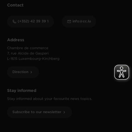
Contact
(+352) 42 39 39 1
info@cc.lu
Address
Chambre de commerce
7, rue Alcide de Gasperi
L-1615 Luxembourg-Kirchberg
Direction
Stay informed
Stay informed about your favourite news topics.
Subscribe to our newsletter