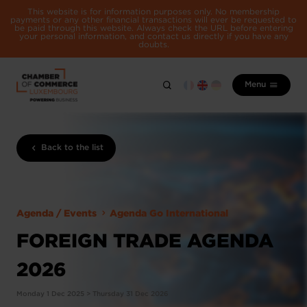
This website is for information purposes only. No membership
payments or any other financial transactions will ever be requested to
be paid through this website. Always check the URL before entering
your personal information, and contact us directly if you have any
doubts.
Menu
Back to the list
Agenda / Events
Agenda Go International
FOREIGN TRADE AGENDA
2026
Monday 1 Dec 2025 > Thursday 31 Dec 2026