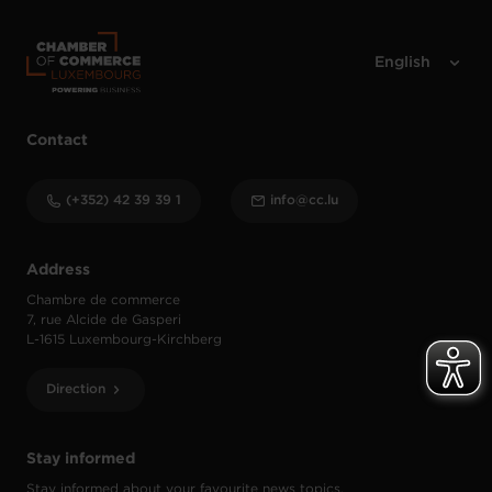
Contact
(+352) 42 39 39 1
info@cc.lu
Address
Chambre de commerce
7, rue Alcide de Gasperi
L-1615 Luxembourg-Kirchberg
Direction
Stay informed
Stay informed about your favourite news topics.