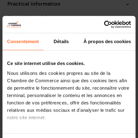
Practical information
Tuesday 30 Mar 2027 > Thursday 1 Apr 2027
Share this article
Lille (F)
English
Consentement
Détails
À propos des cookies
Ce site internet utilise des cookies.
Nous utilisons des cookies propres au site de la
Chambre de Commerce ainsi que des cookies tiers afin
de permettre le fonctionnement du site, reconnaître votre
terminal, personnaliser le contenu et les annonces en
fonction de vos préférences, offrir des fonctionnalités
relatives aux médias sociaux et d'analyser le trafic sur
notre site internet.
More information about FIC - Forum International de la
Grâce au présent bandeau, vous pouvez accepter,
Cybersécurité can be found
HERE
.