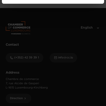
vos données personnelles, vous pouvez consulter notre
Charte d’usage des cookies
et notre
Politique de
protection des données personnelles
.
Contact
(+352) 42 39 39 1
info@cc.lu
Address
Chambre de commerce
7, rue Alcide de Gasperi
L-1615 Luxembourg-Kirchberg
Direction