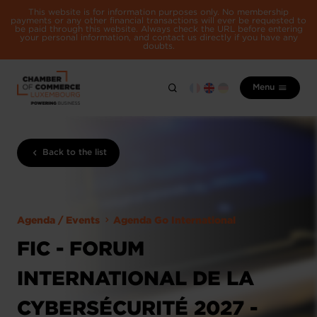
This website is for information purposes only. No membership
payments or any other financial transactions will ever be requested to
be paid through this website. Always check the URL before entering
your personal information, and contact us directly if you have any
doubts.
Menu
Back to the list
Agenda / Events
Agenda Go International
FIC - FORUM
INTERNATIONAL DE LA
CYBERSÉCURITÉ 2027 -