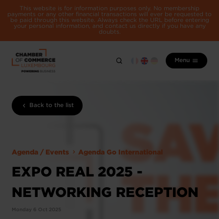
This website is for information purposes only. No membership
payments or any other financial transactions will ever be requested to
be paid through this website. Always check the URL before entering
your personal information, and contact us directly if you have any
doubts.
Menu
Back to the list
Agenda / Events
Agenda Go International
EXPO REAL 2025 -
NETWORKING RECEPTION
Monday 6 Oct 2025