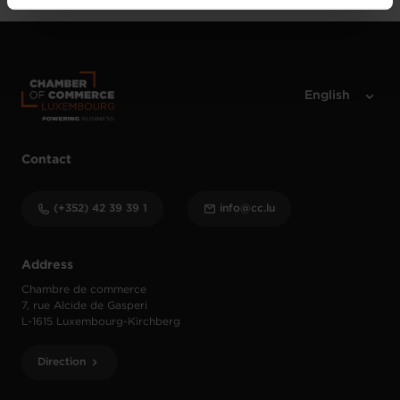
vos données personnelles, vous pouvez consulter notre
Charte d’usage des cookies
et notre
Politique de
protection des données personnelles
.
Contact
(+352) 42 39 39 1
info@cc.lu
Address
Chambre de commerce
7, rue Alcide de Gasperi
L-1615 Luxembourg-Kirchberg
Direction