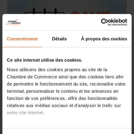
Consentement
Détails
À propos des cookies
Ce site internet utilise des cookies.
Nous utilisons des cookies propres au site de la
Chambre de Commerce ainsi que des cookies tiers afin
The Luxembourg Real Estate community is coming to
Munich. At the occasion of the ExpoReal, the
de permettre le fonctionnement du site, reconnaître votre
Luxembourg reception for Real Estate professionals will
terminal, personnaliser le contenu et les annonces en
offer guests peer networking around a cool beer and
fonction de vos préférences, offrir des fonctionnalités
finger food at
Augustiner Stammhaus
.
relatives aux médias sociaux et d'analyser le trafic sur
notre site internet.
The reception
is organised by
ALFI
, the
Luxembourg
Chamber of Commerce
and
LuxReal
.
Grâce au présent bandeau, vous pouvez accepter,
refuser ou configurer les cookies selon vos préférences,