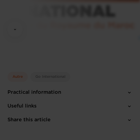
Autre
Go International
Practical information
Wednesday 29 Apr 2026
Useful links
10h30 à 14h00
Chambre de Commerce | 7, rue Alcide de Gasperi | L-1615
Share this article
Register here
Luxembourg
2 attachments