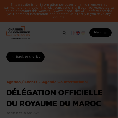
This website is for information purposes only. No membership
payments or any other financial transactions will ever be requested to
be paid through this website. Always check the URL before entering
your personal information, and contact us directly if you have any
doubts.
Menu
Back to the list
Agenda / Events
Agenda Go International
DÉLÉGATION OFFICIELLE
DU ROYAUME DU MAROC
Wednesday 29 Apr 2026