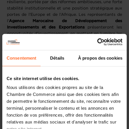
résiliente, portée par des réformes ambitieuses, une forte
stabilité institutionnelle et une position stratégique aux
portes de l’Europe et de l’Afrique. Les représentants de
l'
Agence Marocaine de Développement des
Investissements et des Exportations
présenteront les
opportunités d’investissement, en mettant en lumière les
secteurs stratégiques ainsi que les dispositifs
d’accompagnement proposés aux investisseurs
luxembourgeois.
Consentement
Détails
À propos des cookies
Ce séminaire constituera une occasion privilégiée pour
les participants de mieux appréhender l’écosystème
Ce site internet utilise des cookies.
économique marocain et d’engager des échanges directs
avec les membres de la délégation officielle.
Nous utilisons des cookies propres au site de la
Chambre de Commerce ainsi que des cookies tiers afin
Cette visite s’inscrit dans une dynamique de
de permettre le fonctionnement du site, reconnaître votre
renforcement des relations économiques bilatérales, en
terminal, personnaliser le contenu et les annonces en
amont de la mission économique officielle au Maroc,
fonction de vos préférences, offrir des fonctionnalités
prévue du 4 au 7 mai 2026.
relatives aux médias sociaux et d'analyser le trafic sur
notre site internet.