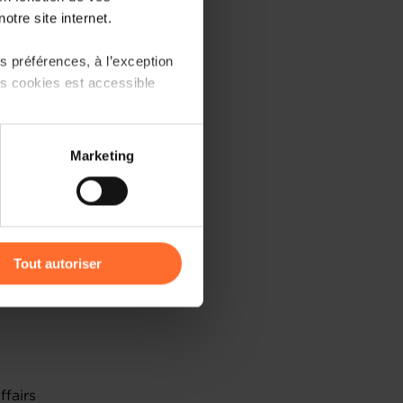
otre site internet.
 préférences, à l’exception
merce
ts cookies est accessible
try sheet.
1 November 2025.
 partage sur les réseaux
Marketing
) peuvent être affectées en
r l’icône flottante en bas à
Tout autoriser
amenés à traiter vos données
de protection des données
ffairs