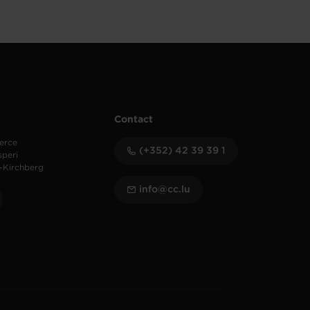
Contact
erce
(+352) 42 39 39 1
speri
-Kirchberg
info@cc.lu