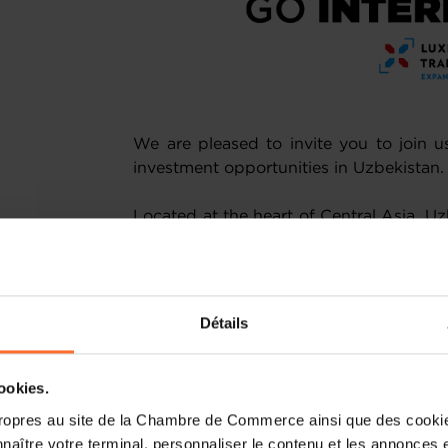
We are pleased to invite you to join 
investment opportunities in Uzbekistan.
Located at the heart of Central Asia, Uz
between Europe and Asia. The country’
infrastructure projects, and commi
cooperation are shaping new opportunit
Détails
This seminar will provide an overvi
environment, investment incentives, and
will be delivered by the 
cookies.
under the Ministry of Inves
ropres au site de la Chambre de Commerce ainsi que des cookies
the Republic of Uzbekistan, providing f
naître votre terminal, personnaliser le contenu et les annonces 