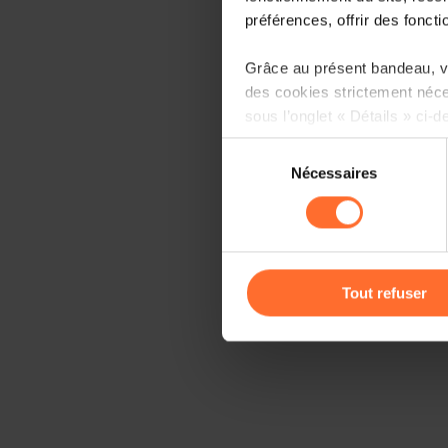
préférences, offrir des foncti
Grâce au présent bandeau, vo
des cookies strictement néce
sous l’onglet « Détails » ci-d
Sélection
Il est précisé que la navigati
Nécessaires
du
sociaux, sauvegarde des préfé
consentement
cas de refus de tous les coo
Vous avez la possibilité de m
gauche de chaque page.
Tout refuser
Pour de plus amples informat
personnelles, vous pouvez c
personnelles
.