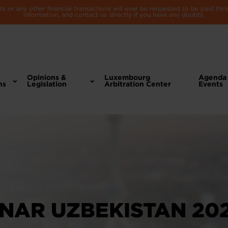
 or any other financial transactions will ever be requested to be paid th
information, and contact us directly if you have any doubts.
Opinions &
Luxembourg
Agenda
ns
Legislation
Arbitration Center
Events
NAR UZBEKISTAN 20