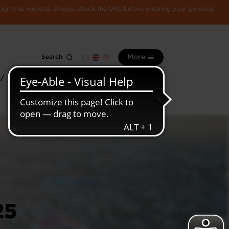
rough this website. Always check the URL before entering your personal
Search
More
 /
All
Luxembourg
information
economy
25