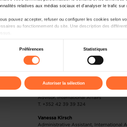
developments and strategic priorities.
onnalités relatives aux médias sociaux et d'analyser le trafic sur n
When?
2 December 2025 at 10.30 a.m.
us pouvez accepter, refuser ou configurer les cookies selon vos
Where?
Luxembourg Chamber of Com
ssaires au fonctionnement du site. Une description des différen
Why?
Find more information in our coun
essus.
Interested? Please register before 2
on sur le site et certaines fonctionnalités (ex : lecture de vidéos,
Préférences
Statistiques
rences de lecture vidéo, personnalisation de l’affichage du site
PROGRAMME
REGISTRATION
kies ou des cookies non nécessaires.
Any Questions?
odifier ou retirer votre consentement à tout moment en cliquant su
Autoriser la sélection
Please contact:
Regina Khvastunova
ions sur la manière dont nous utilisons lescookies et sommes 
Advisor, International Affairs
onsulter notre
Charte d’usage des cookies
et notre
Politique 
T. +352 42 39 39 324
Vanessa Kirsch
Administrative Assistant, International A