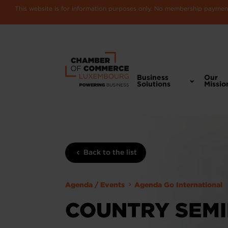
This website is for information purposes only. No membership payments
Business
Our
Solutions
Missio
Back to the list
Agenda / Events
Agenda Go International
COUNTRY SEMI