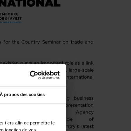
us for the Country Seminar on trade and
bekistan plays an important role as a link
s ongoing economic reforms, large-scale
tment to strengthening international
ies for trade and investment.
À propos des cookies
ew of Uzbekistan’s evolving business
 trade potential. A keynote presentation
Investment Promotion Agency
tment, Industry, and Trade of
 tiers afin de permettre le
irsthand insights on the country’s latest
en fonction de vos