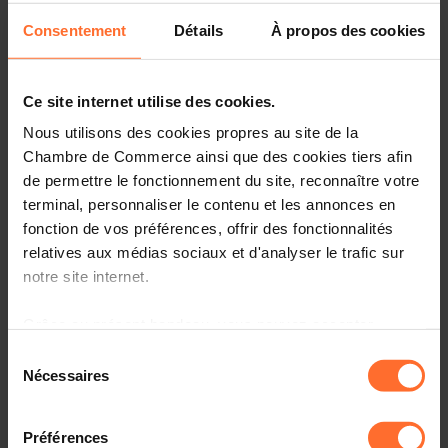
unlocked new opportunities for foreign investment,
Consentement
Détails
À propos des cookies
strengthening the country’s position as an attractive
destination in Southeast Asia for international business
expansion.
Ce site internet utilise des cookies.
This seminar will provide insights into the Philippines’
Nous utilisons des cookies propres au site de la
economic outlook, the latest regulatory developments,
Chambre de Commerce ainsi que des cookies tiers afin
and key sectors such as supply chain and logistics, IT
de permettre le fonctionnement du site, reconnaître votre
services, and industry. Participants will also hear success
terminal, personnaliser le contenu et les annonces en
stories from companies that have already built successful
fonction de vos préférences, offrir des fonctionnalités
partnerships in the country.
relatives aux médias sociaux et d'analyser le trafic sur
notre site internet.
Date and time:
Thursday, 26 February 2026 at 10.30 am
Language:
English
Place:
Chamber of Commerce | 7, rue Alcide de Gasperi |
Grâce au présent bandeau, vous pouvez accepter,
L-1615 Luxembourg
refuser ou configurer les cookies selon vos préférences,
Sélection
à l’exception des cookies strictement nécessaires au
Nécessaires
du
Interested? Please register before 24 February 2026.
fonctionnement du site. Une description des différents
consentement
cookies est accessible sous l’onglet « Détails » ci-
Préférences
dessus.
PROGRAMME