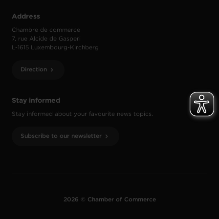
Address
Chambre de commerce
7, rue Alcide de Gasperi
L-1615 Luxembourg-Kirchberg
Direction
Stay informed
Stay informed about your favourite news topics.
Subscribe to our newsletter
2026 © Chamber of Commerce