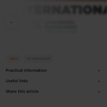
Autre
Go International
Practical information
Thursday 26 Feb 2026
Useful links
Chamber of Commerce
Share this article
1 attachment
Register here