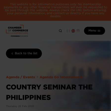
This website is for information purposes only. No membership
payments or any other financial transactions will ever be requested to
be paid through this website. Always check the URL before entering
your personal information, and contact us directly if you have any
doubts.
Menu
Back to the list
Agenda / Events
Agenda Go International
COUNTRY SEMINAR THE
PHILIPPINES
Thursday 26 Feb 2026