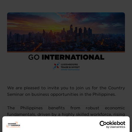
We are pleased to invite you to join us for the Country
Seminar on business opportunities in the Philippines.
The Philippines benefits from robust economic
fundamentals, driven by a highly skilled workforce, rising
consumer demand, and dynamic service‑driven
industries. Recent structural reforms have further