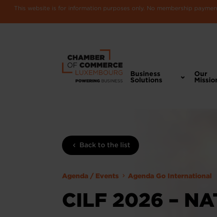
This website is for information purposes only. No membership payments
Business
Our
Solutions
Missio
Back to the list
Agenda / Events
Agenda Go International
CILF 2026 – N