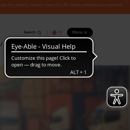
rough this website. Always check the URL before entering your personal
Search
More
 /
All
Luxembourg
information
economy