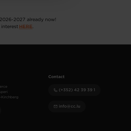
or 2026-2027 already now!
interest
HERE
.
Contact
erce
(+352) 42 39 39 1
speri
-Kirchberg
info@cc.lu