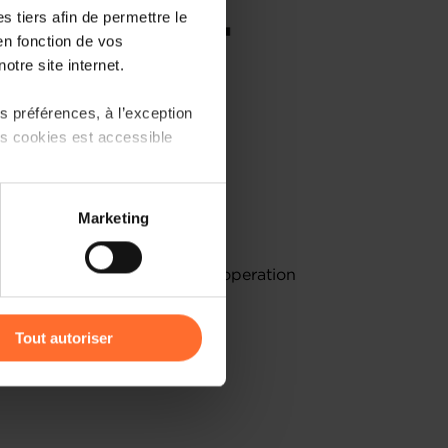
 tiers afin de permettre le
en fonction de vos
otre site internet.
 préférences, à l’exception
ts cookies est accessible
ound
here.
 partage sur les réseaux
Marketing
) peuvent être affectées en
rs, Defence, Development Cooperation
r l’icône flottante en bas à
Tout autoriser
stment Promotion
amenés à traiter vos données
de protection des données