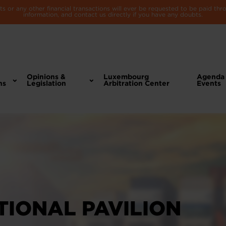
 or any other financial transactions will ever be requested to be paid th
information, and contact us directly if you have any doubts.
Opinions &
Luxembourg
Agenda
ns
Legislation
Arbitration Center
Events
ATIONAL PAVILION