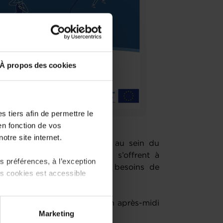
À propos des cookies
 tiers afin de permettre le
en fonction de vos
otre site internet.
nforcer votre compétitivité au sein du
 solutions européennes qui s’offrent à
 préférences, à l’exception
t personnalisé, adapté aux besoins de
ts cookies est accessible
Chambre des Métiers pour un après-midi
 partage sur les réseaux
Marketing
) peuvent être affectées en