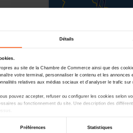
Détails
cookies.
ropres au site de la Chambre de Commerce ainsi que des cookies
naître votre terminal, personnaliser le contenu et les annonces 
onnalités relatives aux médias sociaux et d'analyser le trafic sur n
Vous souhaitez vous développer ou re
marché intérieur? Venez découvrir les
us pouvez accepter, refuser ou configurer les cookies selon vos
vous et profitez d’un accompagnemen
ssaires au fonctionnement du site. Une description des différen
votre entreprise!
essus.
Rendez-vous le 23 octobre 2025 à la 
on sur le site et certaines fonctionnalités (ex : lecture de vidéos,
Préférences
Statistiques
dynamique:
rences de lecture vidéo, personnalisation de l’affichage du site