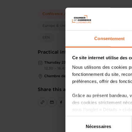
Conférence / séminaire
Europe & Union européenne
EEN
Consentement
Practical information
Ce site internet utilise des 
Thursday 23 Oct 2025
Nous utilisons des cookies p
12.30 - 16.45
fonctionnement du site, recon
Chambre des Métiers
préférences, offrir des foncti
Share this article
Grâce au présent bandeau, vo
des cookies strictement néce
sous l’onglet « Détails » ci-d
Sélection
Il est précisé que la navigati
Nécessaires
du
sociaux, sauvegarde des préfé