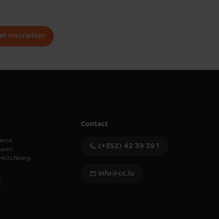
t inscription
Contact
erce
(+352) 42 39 39 1
speri
-Kirchberg
info@cc.lu