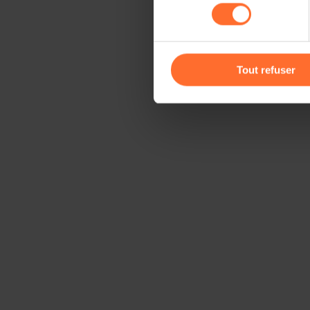
consentement
cas de refus de tous les coo
Vous avez la possibilité de m
gauche de chaque page.
Tout refuser
Pour de plus amples informat
personnelles, vous pouvez c
personnelles
.