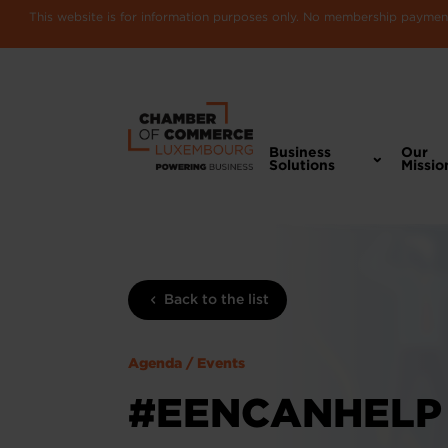
This website is for information purposes only. No membership payments
Business
Our
Solutions
Missio
Back to the list
Agenda / Events
#EENCANHELP 