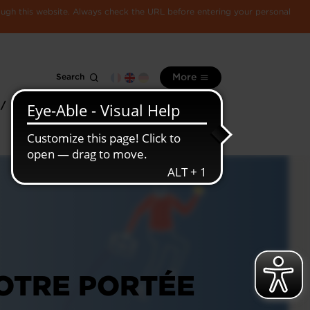
rough this website. Always check the URL before entering your personal
Search
More
 /
All
Luxembourg
information
economy
VOTRE PORTÉE