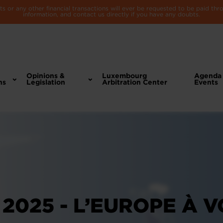
 or any other financial transactions will ever be requested to be paid th
information, and contact us directly if you have any doubts.
Opinions &
Luxembourg
Agenda
ns
Legislation
Arbitration Center
Events
2025 - L’EUROPE À 