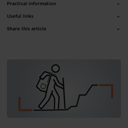
Practical information
Thursday 15 May 2025
Useful links
12:00 - 13:30
House of Entrepreneurship
Share this article
Register here
French