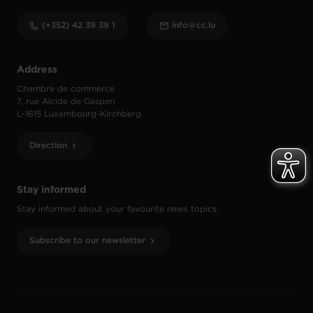
(+352) 42 39 39 1
info@cc.lu
Address
Chambre de commerce
7, rue Alcide de Gasperi
L-1615 Luxembourg-Kirchberg
Direction
Stay informed
Stay informed about your favourite news topics.
Subscribe to our newsletter