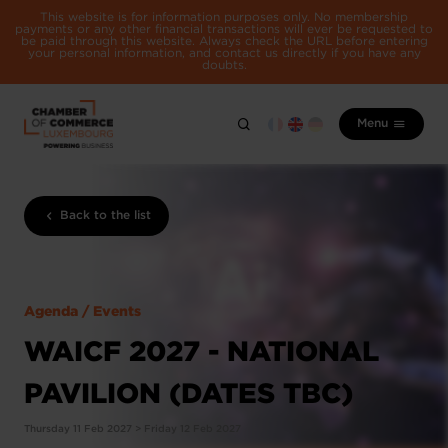
This website is for information purposes only. No membership
payments or any other financial transactions will ever be requested to
be paid through this website. Always check the URL before entering
your personal information, and contact us directly if you have any
doubts.
Menu
Back to the list
Agenda / Events
WAICF 2027 - NATIONAL
PAVILION (DATES TBC)
Thursday 11 Feb 2027 > Friday 12 Feb 2027