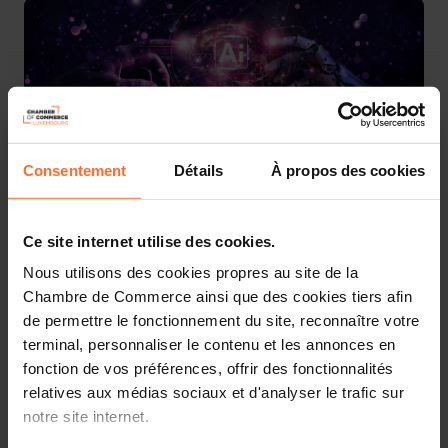
Consentement
Détails
À propos des cookies
Ce site internet utilise des cookies.
More information about WAICF can be found
here.
Nous utilisons des cookies propres au site de la
Chambre de Commerce ainsi que des cookies tiers afin
Details about the national pavilion will be available on
de permettre le fonctionnement du site, reconnaître votre
this page soon.
terminal, personnaliser le contenu et les annonces en
fonction de vos préférences, offrir des fonctionnalités
Interested? Please click on the button below to mark
relatives aux médias sociaux et d'analyser le trafic sur
your interest:
notre site internet.
I am interested