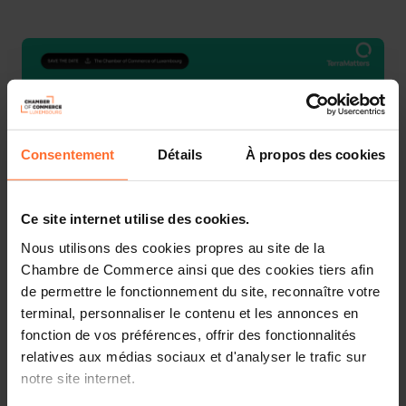
Consentement
Détails
À propos des cookies
Ce site internet utilise des cookies.
Nous utilisons des cookies propres au site de la
Chambre de Commerce ainsi que des cookies tiers afin
Join the Launch of Terra Matters!
de permettre le fonctionnement du site, reconnaître votre
terminal, personnaliser le contenu et les annonces en
Terra Matters is excited to invite you to their launch
fonction de vos préférences, offrir des fonctionnalités
event.
relatives aux médias sociaux et d'analyser le trafic sur
notre site internet.
During this late-morning gathering, they will discuss the
challenges of the Circular Economy, featuring guest