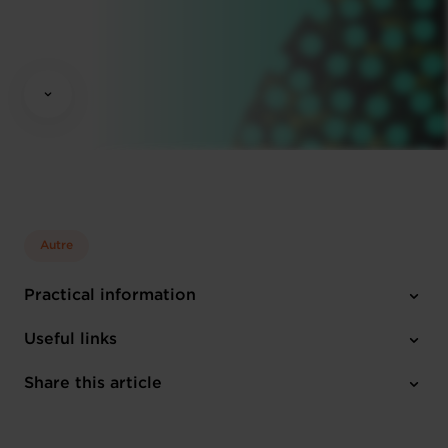
Autre
Practical information
Friday 22 Nov 2024
Useful links
10:30 - 13:30
Luxembourg Chamber of Commerce
Share this article
Register here
English