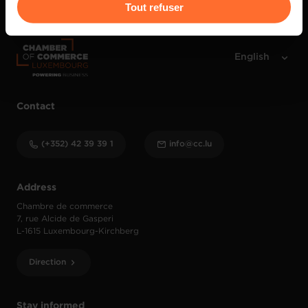
Pour de plus amples informations sur la manière dont
Tout refuser
nous utilisons lescookies et sommes amenés à traiter
vos données personnelles, vous pouvez consulter notre
Charte d’usage des cookies
et notre
Politique de
protection des données personnelles
.
Contact
(+352) 42 39 39 1
info@cc.lu
Address
Chambre de commerce
7, rue Alcide de Gasperi
L-1615 Luxembourg-Kirchberg
Direction
Stay informed