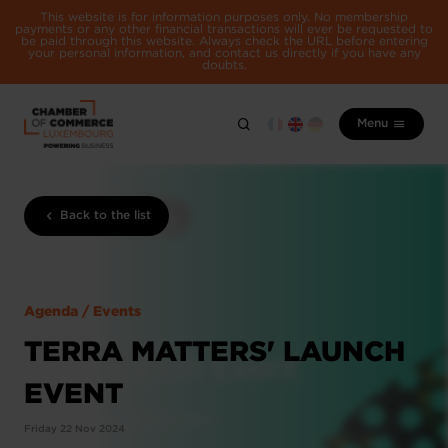
This website is for information purposes only. No membership
payments or any other financial transactions will ever be requested to
be paid through this website. Always check the URL before entering
your personal information, and contact us directly if you have any
doubts.
Menu
Back to the list
Agenda / Events
TERRA MATTERS' LAUNCH
EVENT
Friday 22 Nov 2024