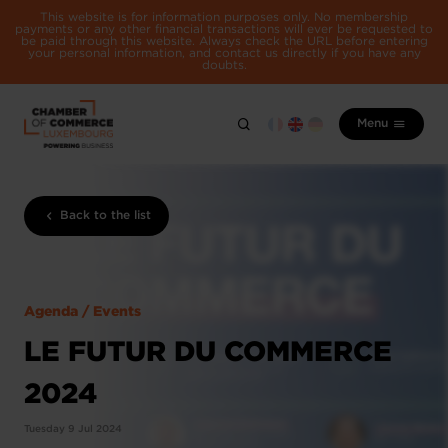
This website is for information purposes only. No membership
payments or any other financial transactions will ever be requested to
be paid through this website. Always check the URL before entering
your personal information, and contact us directly if you have any
doubts.
Menu
Back to the list
Agenda / Events
LE FUTUR DU COMMERCE
2024
Tuesday 9 Jul 2024