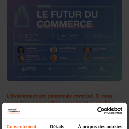
L'événement est désormais complet. Si vous
souhaitez quand même vous inscrire, veuillez
envoyer un email à
marie-
laure.moreau@confederation.lu
.
Consentement
Détails
À propos des cookies