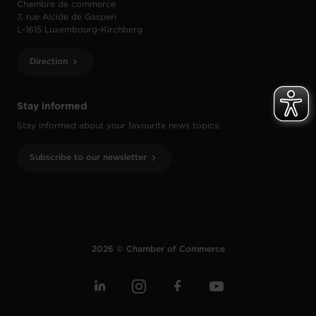
Chambre de commerce
7, rue Alcide de Gasperi
L-1615 Luxembourg-Kirchberg
Direction
Stay informed
Stay informed about your favourite news topics.
Subscribe to our newsletter
2026 © Chamber of Commerce