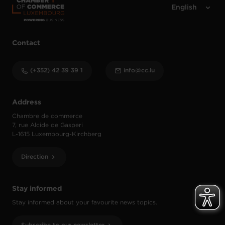
Contact
(+352) 42 39 39 1
info@cc.lu
Address
Chambre de commerce
7, rue Alcide de Gasperi
L-1615 Luxembourg-Kirchberg
Direction
Stay informed
Stay informed about your favourite news topics.