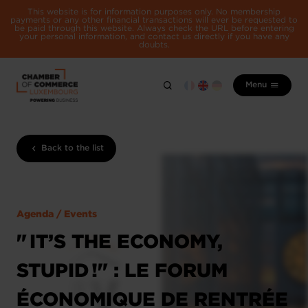
This website is for information purposes only. No membership
payments or any other financial transactions will ever be requested to
be paid through this website. Always check the URL before entering
your personal information, and contact us directly if you have any
doubts.
Menu
Back to the list
Agenda / Events
" IT’S THE ECONOMY,
STUPID !" : LE FORUM
ÉCONOMIQUE DE RENTRÉE