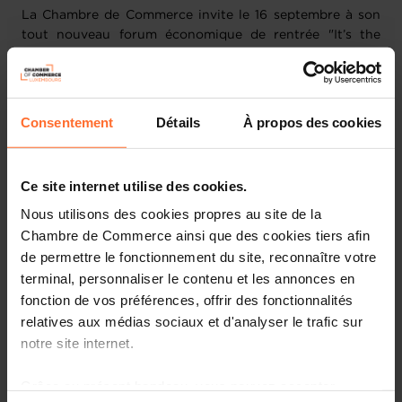
La Chambre de Commerce invite le 16 septembre à son
tout nouveau forum économique de rentrée "It’s the
economy, stupid!". Un rendez-vous pour comprendre,
débattre et anticiper les grandes mutations économiques
à l’œuvre – au Luxembourg, en Europe et dans le monde.
Dirigeants d’entreprise, décideurs politiques, experts et
Consentement
Détails
À propos des cookies
changemakers
s’y donnent rendez-vous pour confronter
les points de vue, partager des solutions concrètes et
inspirer le changement.
Ce site internet utilise des cookies.
Nous utilisons des cookies propres au site de la
À travers des tables rondes, des interventions de haut
Chambre de Commerce ainsi que des cookies tiers afin
niveau et des moments d’échange, le forum proposera
une lecture engagée des défis économiques actuels et
de permettre le fonctionnement du site, reconnaître votre
encouragera à agir. Car comme le disait James Carville,
terminal, personnaliser le contenu et les annonces en
alors conseiller de la campagne de Bill Clinton en 1992, «
fonction de vos préférences, offrir des fonctionnalités
It’s the economy, stupid ! »
relatives aux médias sociaux et d'analyser le trafic sur
notre site internet.
Une question forte sera au cœur des échanges :
Grâce au présent bandeau, vous pouvez accepter,
« Quel est le coût de l’inaction ? »