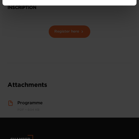
vos données personnelles, vous pouvez consulter notre
INSCRIPTION
Charte d’usage des cookies
et notre
Politique de
protection des données personnelles
.
Register here
Attachments
Programme
PDF • 604 KB