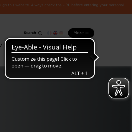
rough this website. Always check the URL before entering your personal
Search
More
 /
All
Luxembourg
information
economy