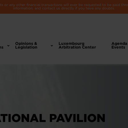
 or any other financial transactions will ever be requested to be paid th
information, and contact us directly if you have any doubts.
Opinions &
Luxembourg
Agenda
ns
Legislation
Arbitration Center
Events
NATIONAL PAVILION