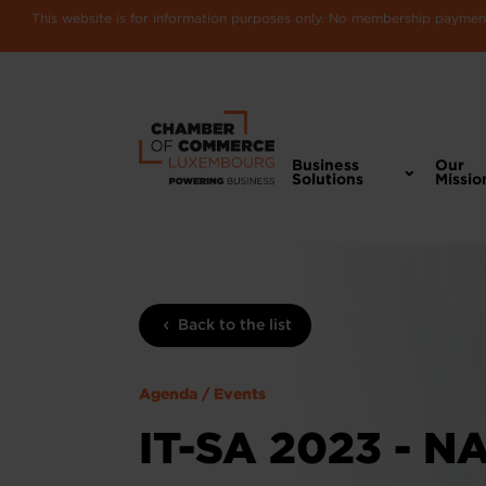
This website is for information purposes only. No membership payments
Business
Our
Solutions
Missio
Back to the list
Agenda / Events
IT-SA 2023 - 