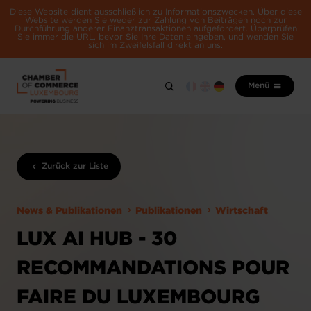
Diese Website dient ausschließlich zu Informationszwecken. Über diese
Website werden Sie weder zur Zahlung von Beiträgen noch zur
Durchführung anderer Finanztransaktionen aufgefordert. Überprüfen
Sie immer die URL, bevor Sie Ihre Daten eingeben, und wenden Sie
sich im Zweifelsfall direkt an uns.
Menü
Zurück zur Liste
News & Publikationen
Publikationen
Wirtschaft
LUX AI HUB - 30
RECOMMANDATIONS POUR
FAIRE DU LUXEMBOURG