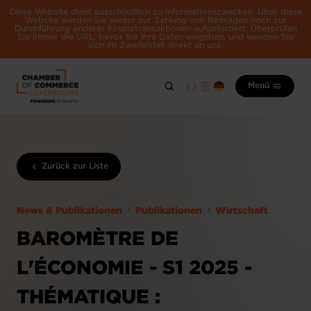
Diese Website dient ausschließlich zu Informationszwecken. Über diese
Website werden Sie weder zur Zahlung von Beiträgen noch zur
Durchführung anderer Finanztransaktionen aufgefordert. Überprüfen
Sie immer die URL, bevor Sie Ihre Daten eingeben, und wenden Sie
sich im Zweifelsfall direkt an uns.
Menü
Zurück zur Liste
News & Publikationen
Publikationen
Wirtschaft
BAROMÈTRE DE
L'ÉCONOMIE - S1 2025 -
THÉMATIQUE :