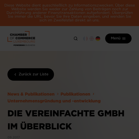
Diese Website dient ausschließlich zu Informationszwecken. Über diese
Website werden Sie weder zur Zahlung von Beiträgen noch zur
Durchführung anderer Finanztransaktionen aufgefordert. Überprüfen
Sie immer die URL, bevor Sie Ihre Daten eingeben, und wenden Sie
sich im Zweifelsfall direkt an uns.
Menü
Zurück zur Liste
News & Publikationen
Publikationen
Unternehmensgründung und -entwicklung
DIE VEREINFACHTE GMBH
IM ÜBERBLICK
09.2017