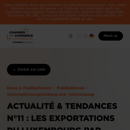
Diese Website dient ausschließlich zu Informationszwecken. Über diese
Website werden Sie weder zur Zahlung von Beiträgen noch zur
Durchführung anderer Finanztransaktionen aufgefordert. Überprüfen
Sie immer die URL, bevor Sie Ihre Daten eingeben, und wenden Sie
sich im Zweifelsfall direkt an uns.
Menü
Zurück zur Liste
News & Publikationen
Publikationen
Unternehmensgründung und -entwicklung
ACTUALITÉ & TENDANCES
N°11 : LES EXPORTATIONS