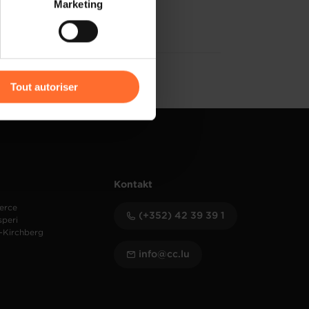
Marketing
) peuvent être affectées en
r l’icône flottante en bas à
Tout autoriser
amenés à traiter vos données
de protection des données
Kontakt
erce
(+352) 42 39 39 1
speri
-Kirchberg
info@cc.lu