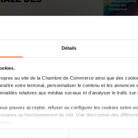
Détails
cookies.
ropres au site de la Chambre de Commerce ainsi que des cookies
naître votre terminal, personnaliser le contenu et les annonces 
onnalités relatives aux médias sociaux et d'analyser le trafic sur n
us pouvez accepter, refuser ou configurer les cookies selon vos
ssaires au fonctionnement du site. Une description des différen
essus.
on sur le site et certaines fonctionnalités (ex : lecture de vidéos,