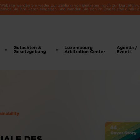
e Website werden Sie weder zur Zahlung von Beiträgen noch zur Durchführu
bevor Sie Ihre Daten eingeben, und wenden Sie sich im Zweifelsfall direkt a
Gutachten &
Luxembourg
Agenda /
Gesetzgebung
Arbitration Center
Events
ainability
IALE DES