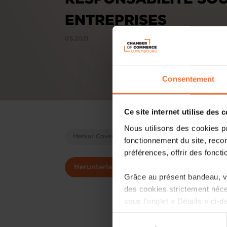
ENTREPRISES
05.2021
Consentement
Ce site internet utilise des 
Nous utilisons des cookies p
Merkur Cover Stories
RSE
fonctionnement du site, recon
préférences, offrir des foncti
Herunterladen
Grâce au présent bandeau, vo
des cookies strictement néce
sous l’onglet « Détails » ci-d
Sélection
Il est précisé que la navigati