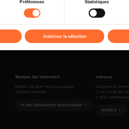
Préférences
Statistiques
rences de lecture vidéo, personnalisation de l’affichage du site
kies ou des cookies non nécessaires.
odifier ou retirer votre consentement à tout moment en cliquant su
Autoriser la sélection
ions sur la manière dont nous utilisons lescookies et sommes 
onsulter notre
Charte d’usage des cookies
et notre
Politique 
Bleiben Sie informiert
Adresse
Bleiben Sie über Ihre bevorzugten
Chambre de comm
Themen informiert.
7, rue Alcide de Ga
L-1615 Luxembourg
In den Newsletter einschreiben
Anfahrt