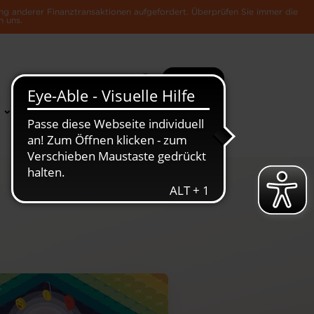
ng anderer Finanztransaktionen aufgefordert. Überprüfen Sie immer die
n uns.
Suche
Mehr
News &
Die Luxemburger
Publikationen
Wirtschaft