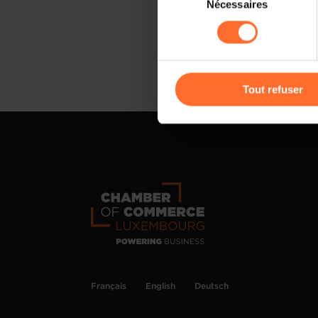
Nécessaires
du
sociaux, sauvegarde des préfé
consentement
cas de refus de tous les coo
Vous avez la possibilité de m
gauche de chaque page.
Tout refuser
Pour de plus amples informat
personnelles, vous pouvez c
personnelles
.
Français
English
Deutsch