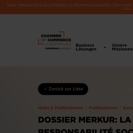
Diese Website dient ausschließlich zu Informationszwecken. Über dies
URL, 
Business
Unsere
Lösungen
Missionen
Zurück zur Liste
News & Publikationen
Publikationen
Sust
DOSSIER MERKUR: LA
RESPONSABILITÉ SOC