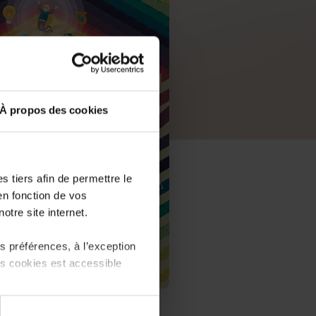
À propos des cookies
 tiers afin de permettre le
en fonction de vos
otre site internet.
 préférences, à l’exception
ts cookies est accessible
PDF, 1.0 MB
 partage sur les réseaux