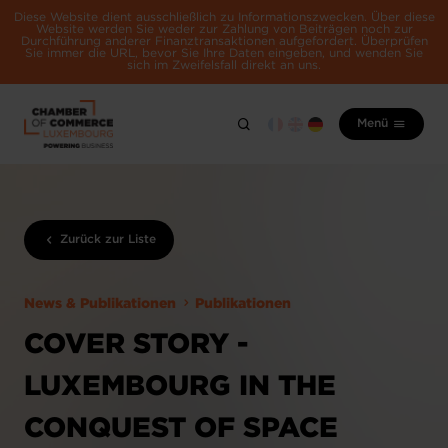
Diese Website dient ausschließlich zu Informationszwecken. Über diese
Website werden Sie weder zur Zahlung von Beiträgen noch zur
Durchführung anderer Finanztransaktionen aufgefordert. Überprüfen
Sie immer die URL, bevor Sie Ihre Daten eingeben, und wenden Sie
sich im Zweifelsfall direkt an uns.
Menü
Zurück zur Liste
News & Publikationen
Publikationen
COVER STORY -
LUXEMBOURG IN THE
CONQUEST OF SPACE