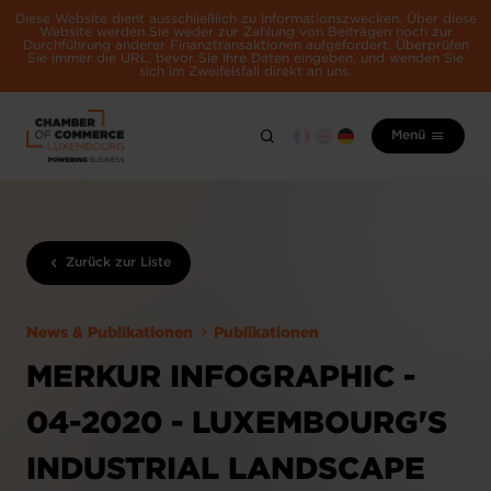
Diese Website dient ausschließlich zu Informationszwecken. Über diese
Website werden Sie weder zur Zahlung von Beiträgen noch zur
Durchführung anderer Finanztransaktionen aufgefordert. Überprüfen
Sie immer die URL, bevor Sie Ihre Daten eingeben, und wenden Sie
sich im Zweifelsfall direkt an uns.
Menü
Zurück zur Liste
News & Publikationen
Publikationen
MERKUR INFOGRAPHIC -
04-2020 - LUXEMBOURG'S
INDUSTRIAL LANDSCAPE