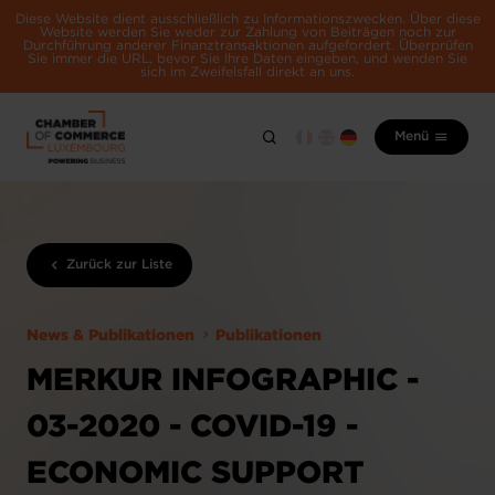
Diese Website dient ausschließlich zu Informationszwecken. Über diese
Website werden Sie weder zur Zahlung von Beiträgen noch zur
Durchführung anderer Finanztransaktionen aufgefordert. Überprüfen
Sie immer die URL, bevor Sie Ihre Daten eingeben, und wenden Sie
sich im Zweifelsfall direkt an uns.
Menü
Zurück zur Liste
News & Publikationen
Publikationen
MERKUR INFOGRAPHIC -
03-2020 - COVID-19 -
ECONOMIC SUPPORT