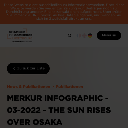
Diese Website dient ausschließlich zu Informationszwecken. Über diese
Website werden Sie weder zur Zahlung von Beiträgen noch zur
Durchführung anderer Finanztransaktionen aufgefordert. Überprüfen
Sie immer die URL, bevor Sie Ihre Daten eingeben, und wenden Sie
sich im Zweifelsfall direkt an uns.
Menü
Zurück zur Liste
News & Publikationen
Publikationen
MERKUR INFOGRAPHIC -
03-2022 - THE SUN RISES
OVER OSAKA