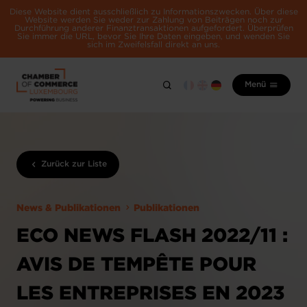
Diese Website dient ausschließlich zu Informationszwecken. Über diese
Website werden Sie weder zur Zahlung von Beiträgen noch zur
Durchführung anderer Finanztransaktionen aufgefordert. Überprüfen
Sie immer die URL, bevor Sie Ihre Daten eingeben, und wenden Sie
sich im Zweifelsfall direkt an uns.
Menü
Zurück zur Liste
News & Publikationen
Publikationen
ECO NEWS FLASH 2022/11 :
AVIS DE TEMPÊTE POUR
LES ENTREPRISES EN 2023