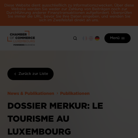
Diese Website dient ausschließlich zu Informationszwecken. Über diese
Website werden Sie weder zur Zahlung von Beiträgen noch zur
Durchführung anderer Finanztransaktionen aufgefordert. Überprüfen
Sie immer die URL, bevor Sie Ihre Daten eingeben, und wenden Sie
sich im Zweifelsfall direkt an uns.
Menü
Zurück zur Liste
News & Publikationen
Publikationen
DOSSIER MERKUR: LE
TOURISME AU
LUXEMBOURG