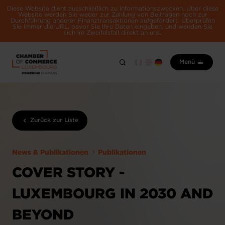
Diese Website dient ausschließlich zu Informationszwecken. Über diese
Website werden Sie weder zur Zahlung von Beiträgen noch zur
Durchführung anderer Finanztransaktionen aufgefordert. Überprüfen
Sie immer die URL, bevor Sie Ihre Daten eingeben, und wenden Sie
sich im Zweifelsfall direkt an uns.
Menü
Zurück zur Liste
News & Publikationen
Publikationen
COVER STORY -
LUXEMBOURG IN 2030 AND
BEYOND