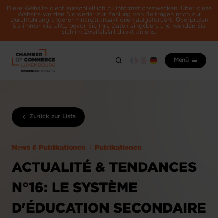
Diese Website dient ausschließlich zu Informationszwecken. Über diese
Website werden Sie weder zur Zahlung von Beiträgen noch zur
Durchführung anderer Finanztransaktionen aufgefordert. Überprüfen
Sie immer die URL, bevor Sie Ihre Daten eingeben, und wenden Sie
sich im Zweifelsfall direkt an uns.
Menü
Zurück zur Liste
News & Publikationen
Publikationen
ACTUALITÉ & TENDANCES
N°16: LE SYSTÈME
D'ÉDUCATION SECONDAIRE