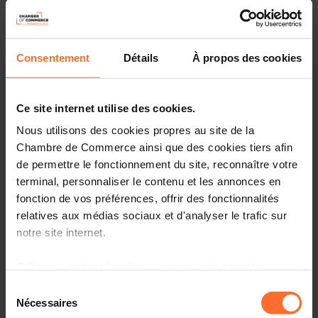
Start-up Nation Luxemburg zählt huderte
Jungunternehmen. Man hört aber auch immer wieder
von Start-ups, die Schwierigkeitent haben, in Luxemburg
ein Bankkonto zu eröffnen.
Consentement
Détails
À propos des cookies
Ce site internet utilise des cookies.
Nous utilisons des cookies propres au site de la
Chambre de Commerce ainsi que des cookies tiers afin
de permettre le fonctionnement du site, reconnaître votre
Fotos
terminal, personnaliser le contenu et les annonces en
fonction de vos préférences, offrir des fonctionnalités
relatives aux médias sociaux et d'analyser le trafic sur
notre site internet.
Grâce au présent bandeau, vous pouvez accepter,
refuser ou configurer les cookies selon vos préférences,
Sélection
à l’exception des cookies strictement nécessaires au
Nécessaires
du
fonctionnement du site. Une description des différents