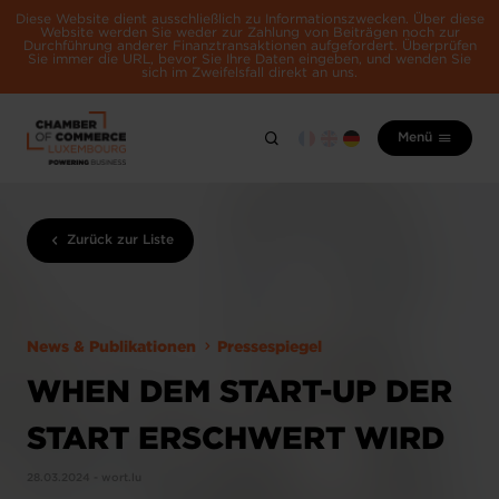
Diese Website dient ausschließlich zu Informationszwecken. Über diese
Website werden Sie weder zur Zahlung von Beiträgen noch zur
Durchführung anderer Finanztransaktionen aufgefordert. Überprüfen
Sie immer die URL, bevor Sie Ihre Daten eingeben, und wenden Sie
sich im Zweifelsfall direkt an uns.
Menü
Zurück zur Liste
News & Publikationen
Pressespiegel
WHEN DEM START-UP DER
START ERSCHWERT WIRD
28.03.2024 - wort.lu