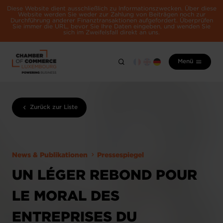
Diese Website dient ausschließlich zu Informationszwecken. Über diese
Website werden Sie weder zur Zahlung von Beiträgen noch zur
Durchführung anderer Finanztransaktionen aufgefordert. Überprüfen
Sie immer die URL, bevor Sie Ihre Daten eingeben, und wenden Sie
sich im Zweifelsfall direkt an uns.
Menü
Zurück zur Liste
News & Publikationen
Pressespiegel
UN LÉGER REBOND POUR
LE MORAL DES
ENTREPRISES DU