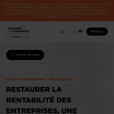
Diese Website dient ausschließlich zu Informationszwecken. Über diese
Website werden Sie weder zur Zahlung von Beiträgen noch zur
Durchführung anderer Finanztransaktionen aufgefordert. Überprüfen
Sie immer die URL, bevor Sie Ihre Daten eingeben, und wenden Sie
sich im Zweifelsfall direkt an uns.
Menü
Zurück zur Liste
News & Publikationen
Pressespiegel
RESTAURER LA
RENTABILITÉ DES
ENTREPRISES, UNE