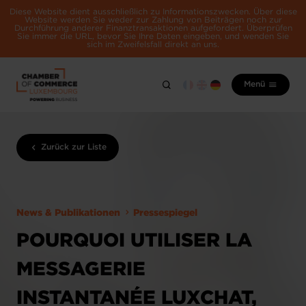
Diese Website dient ausschließlich zu Informationszwecken. Über diese
Website werden Sie weder zur Zahlung von Beiträgen noch zur
Durchführung anderer Finanztransaktionen aufgefordert. Überprüfen
Sie immer die URL, bevor Sie Ihre Daten eingeben, und wenden Sie
sich im Zweifelsfall direkt an uns.
Menü
Zurück zur Liste
News & Publikationen
Pressespiegel
POURQUOI UTILISER LA
MESSAGERIE
INSTANTANÉE LUXCHAT,