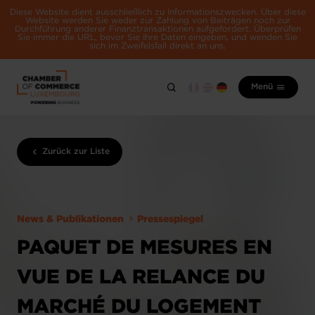
Diese Website dient ausschließlich zu Informationszwecken. Über diese
Website werden Sie weder zur Zahlung von Beiträgen noch zur
Durchführung anderer Finanztransaktionen aufgefordert. Überprüfen
Sie immer die URL, bevor Sie Ihre Daten eingeben, und wenden Sie
sich im Zweifelsfall direkt an uns.
Menü
Zurück zur Liste
News & Publikationen
Pressespiegel
PAQUET DE MESURES EN
VUE DE LA RELANCE DU
MARCHÉ DU LOGEMENT