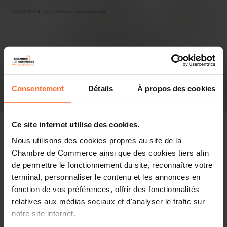
27.03.2024 - InfoGreen Luxembourg
Consentement
Détails
À propos des cookies
Ce site internet utilise des cookies.
Nous utilisons des cookies propres au site de la
Chambre de Commerce ainsi que des cookies tiers afin
Pressespiegel
de permettre le fonctionnement du site, reconnaître votre
terminal, personnaliser le contenu et les annonces en
Diesen Artikel teilen
fonction de vos préférences, offrir des fonctionnalités
relatives aux médias sociaux et d'analyser le trafic sur
notre site internet.
La Chambre de Commerce a, à de nombreuses reprises,