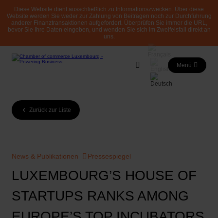
Diese Website dient ausschließlich zu Informationszwecken. Über diese
Website werden Sie weder zur Zahlung von Beiträgen noch zur Durchführung
anderer Finanztransaktionen aufgefordert. Überprüfen Sie immer die URL,
bevor Sie Ihre Daten eingeben, und wenden Sie sich im Zweifelsfall direkt an
uns.
Menü
Zurück zur Liste
News & Publikationen
Pressespiegel
LUXEMBOURG’S HOUSE OF
STARTUPS RANKS AMONG
EUROPE’S TOP INCUBATORS