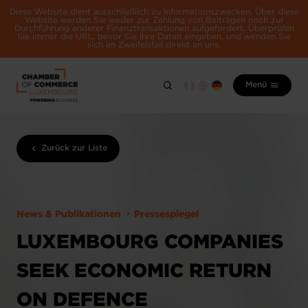
Diese Website dient ausschließlich zu Informationszwecken. Über diese
Website werden Sie weder zur Zahlung von Beiträgen noch zur
Durchführung anderer Finanztransaktionen aufgefordert. Überprüfen
Sie immer die URL, bevor Sie Ihre Daten eingeben, und wenden Sie
sich im Zweifelsfall direkt an uns.
Menü
Zurück zur Liste
News & Publikationen
Pressespiegel
LUXEMBOURG COMPANIES
SEEK ECONOMIC RETURN
ON DEFENCE