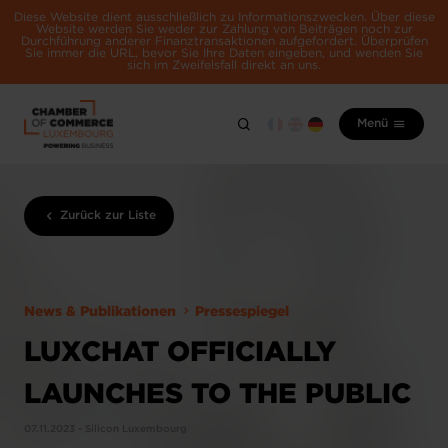
Diese Website dient ausschließlich zu Informationszwecken. Über diese
Website werden Sie weder zur Zahlung von Beiträgen noch zur
Durchführung anderer Finanztransaktionen aufgefordert. Überprüfen
Sie immer die URL, bevor Sie Ihre Daten eingeben, und wenden Sie
sich im Zweifelsfall direkt an uns.
Menü
Zurück zur Liste
News & Publikationen
Pressespiegel
LUXCHAT OFFICIALLY
LAUNCHES TO THE PUBLIC
07.11.2023 - Silicon Luxembourg