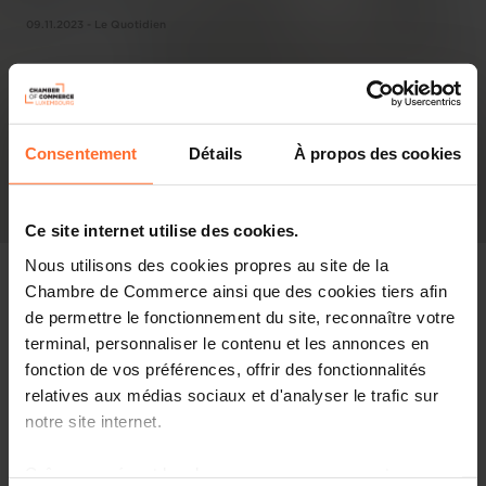
09.11.2023 - Le Quotidien
Consentement
Détails
À propos des cookies
Ce site internet utilise des cookies.
Nous utilisons des cookies propres au site de la
Chambre de Commerce ainsi que des cookies tiers afin
de permettre le fonctionnement du site, reconnaître votre
terminal, personnaliser le contenu et les annonces en
Pressespiegel
fonction de vos préférences, offrir des fonctionnalités
relatives aux médias sociaux et d'analyser le trafic sur
Diesen Artikel teilen
notre site internet.
Grâce au présent bandeau, vous pouvez accepter,
Accessible jusque-là uniquement aux agents de l’Etat, la