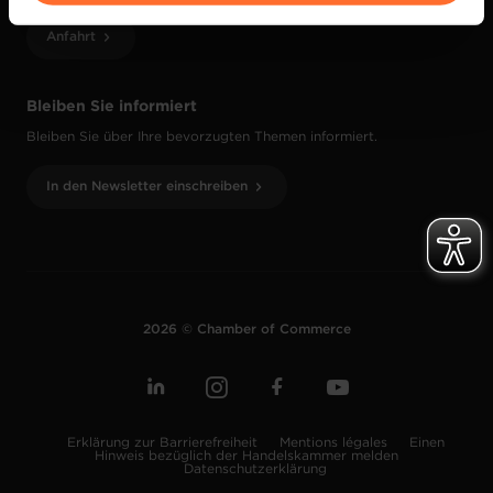
vos données personnelles, vous pouvez consulter notre
Anfahrt
Charte d’usage des cookies
et notre
Politique de
protection des données personnelles
.
Bleiben Sie informiert
Bleiben Sie über Ihre bevorzugten Themen informiert.
In den Newsletter einschreiben
2026 © Chamber of Commerce
Erklärung zur Barrierefreiheit
Mentions légales
Einen
Hinweis bezüglich der Handelskammer melden
Datenschutzerklärung