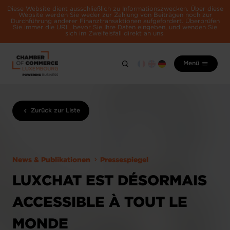
Diese Website dient ausschließlich zu Informationszwecken. Über diese
Website werden Sie weder zur Zahlung von Beiträgen noch zur
Durchführung anderer Finanztransaktionen aufgefordert. Überprüfen
Sie immer die URL, bevor Sie Ihre Daten eingeben, und wenden Sie
sich im Zweifelsfall direkt an uns.
Menü
Zurück zur Liste
News & Publikationen
Pressespiegel
LUXCHAT EST DÉSORMAIS
ACCESSIBLE À TOUT LE
MONDE