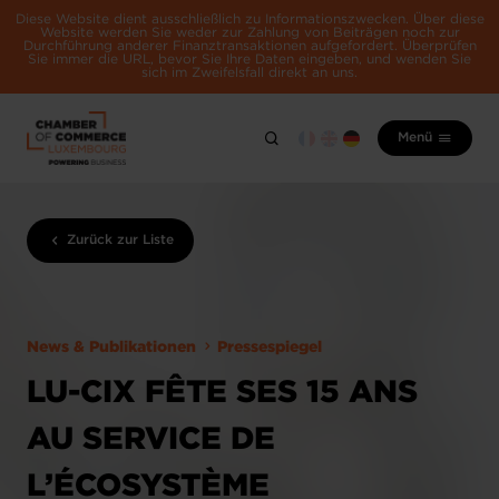
Diese Website dient ausschließlich zu Informationszwecken. Über diese
Website werden Sie weder zur Zahlung von Beiträgen noch zur
Durchführung anderer Finanztransaktionen aufgefordert. Überprüfen
Sie immer die URL, bevor Sie Ihre Daten eingeben, und wenden Sie
sich im Zweifelsfall direkt an uns.
Menü
Zurück zur Liste
News & Publikationen
Pressespiegel
LU-CIX FÊTE SES 15 ANS
AU SERVICE DE
L’ÉCOSYSTÈME