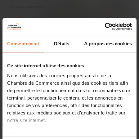
13.12.2023 - Paperjam.lu
Consentement
Détails
À propos des cookies
Ce site internet utilise des cookies.
Nous utilisons des cookies propres au site de la
Chambre de Commerce ainsi que des cookies tiers afin
de permettre le fonctionnement du site, reconnaître votre
terminal, personnaliser le contenu et les annonces en
Pressespiegel
fonction de vos préférences, offrir des fonctionnalités
relatives aux médias sociaux et d'analyser le trafic sur
Diesen Artikel teilen
notre site internet.
Grâce au présent bandeau, vous pouvez accepter,
Globalement (et logiquement) en phase avec l’accord de