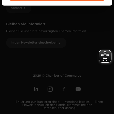
vos données personnelles, vous pouvez consulter notre
Anfahrt
Charte d’usage des cookies
et notre
Politique de
protection des données personnelles
.
Bleiben Sie informiert
Bleiben Sie über Ihre bevorzugten Themen informiert.
In den Newsletter einschreiben
2026 © Chamber of Commerce
Erklärung zur Barrierefreiheit
Mentions légales
Einen
Hinweis bezüglich der Handelskammer melden
Datenschutzerklärung