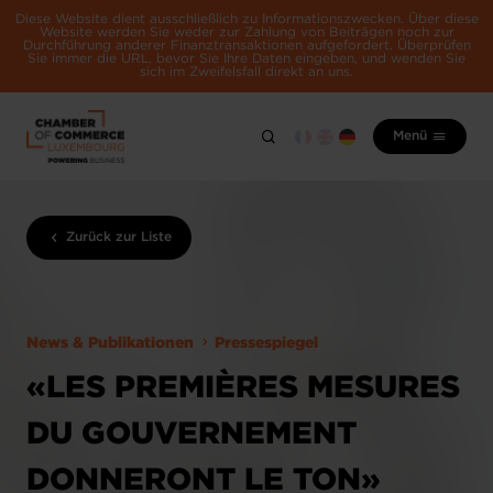
Diese Website dient ausschließlich zu Informationszwecken. Über diese
Website werden Sie weder zur Zahlung von Beiträgen noch zur
Durchführung anderer Finanztransaktionen aufgefordert. Überprüfen
Sie immer die URL, bevor Sie Ihre Daten eingeben, und wenden Sie
sich im Zweifelsfall direkt an uns.
Menü
Zurück zur Liste
News & Publikationen
Pressespiegel
«LES PREMIÈRES MESURES
DU GOUVERNEMENT
DONNERONT LE TON»