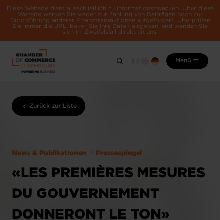
Diese Website dient ausschließlich zu Informationszwecken. Über diese
Website werden Sie weder zur Zahlung von Beiträgen noch zur
Durchführung anderer Finanztransaktionen aufgefordert. Überprüfen
Sie immer die URL, bevor Sie Ihre Daten eingeben, und wenden Sie
sich im Zweifelsfall direkt an uns.
Menü
Zurück zur Liste
News & Publikationen
Pressespiegel
«LES PREMIÈRES MESURES
DU GOUVERNEMENT
DONNERONT LE TON»