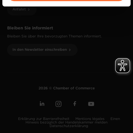
vos données personnelles, vous pouvez consulter notre
Anfahrt
Charte d’usage des cookies
et notre
Politique de
protection des données personnelles
.
Bleiben Sie informiert
Bleiben Sie über Ihre bevorzugten Themen informiert.
In den Newsletter einschreiben
2026 © Chamber of Commerce
Erklärung zur Barrierefreiheit
Mentions légales
Einen
Hinweis bezüglich der Handelskammer melden
Datenschutzerklärung