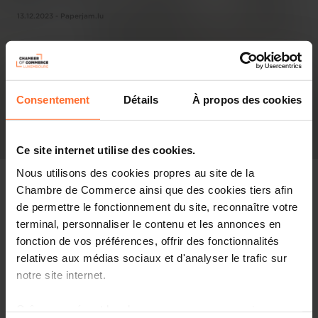
13.12.2023 - Paperjam.lu
Consentement
Détails
À propos des cookies
Ce site internet utilise des cookies.
Nous utilisons des cookies propres au site de la
Chambre de Commerce ainsi que des cookies tiers afin
de permettre le fonctionnement du site, reconnaître votre
terminal, personnaliser le contenu et les annonces en
Pressespiegel
fonction de vos préférences, offrir des fonctionnalités
relatives aux médias sociaux et d'analyser le trafic sur
Diesen Artikel teilen
notre site internet.
Grâce au présent bandeau, vous pouvez accepter,
Globalement (et logiquement) en phase avec l’accord de