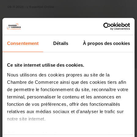
09.11.2023 - L'Essentiel Online
Consentement
Détails
À propos des cookies
Ce site internet utilise des cookies.
Nous utilisons des cookies propres au site de la
Chambre de Commerce ainsi que des cookies tiers afin
de permettre le fonctionnement du site, reconnaître votre
terminal, personnaliser le contenu et les annonces en
Pressespiegel
fonction de vos préférences, offrir des fonctionnalités
relatives aux médias sociaux et d'analyser le trafic sur
Diesen Artikel teilen
notre site internet.
Grâce au présent bandeau, vous pouvez accepter,
La Chambre de commerce fait état, ce jeudi, d'une «nette