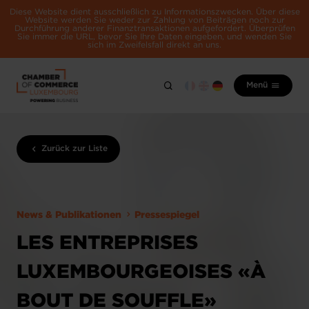
Diese Website dient ausschließlich zu Informationszwecken. Über diese
Website werden Sie weder zur Zahlung von Beiträgen noch zur
Durchführung anderer Finanztransaktionen aufgefordert. Überprüfen
Sie immer die URL, bevor Sie Ihre Daten eingeben, und wenden Sie
sich im Zweifelsfall direkt an uns.
Menü
Zurück zur Liste
News & Publikationen
Pressespiegel
LES ENTREPRISES
LUXEMBOURGEOISES «À
BOUT DE SOUFFLE»