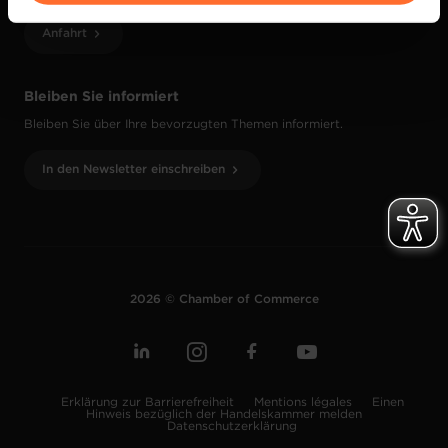
vos données personnelles, vous pouvez consulter notre
Anfahrt
Charte d’usage des cookies
et notre
Politique de
protection des données personnelles
.
Bleiben Sie informiert
Bleiben Sie über Ihre bevorzugten Themen informiert.
In den Newsletter einschreiben
2026 © Chamber of Commerce
Erklärung zur Barrierefreiheit
Mentions légales
Einen
Hinweis bezüglich der Handelskammer melden
Datenschutzerklärung