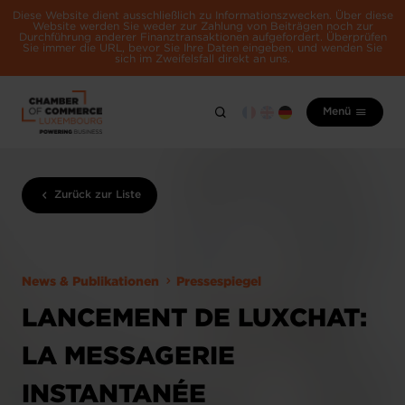
Diese Website dient ausschließlich zu Informationszwecken. Über diese
Website werden Sie weder zur Zahlung von Beiträgen noch zur
Durchführung anderer Finanztransaktionen aufgefordert. Überprüfen
Sie immer die URL, bevor Sie Ihre Daten eingeben, und wenden Sie
sich im Zweifelsfall direkt an uns.
Menü
Zurück zur Liste
News & Publikationen
Pressespiegel
LANCEMENT DE LUXCHAT:
LA MESSAGERIE
INSTANTANÉE