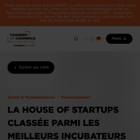
Diese Website dient ausschließlich zu Informationszwecken. Über diese
Website werden Sie weder zur Zahlung von Beiträgen noch zur
Durchführung anderer Finanztransaktionen aufgefordert. Überprüfen
Sie immer die URL, bevor Sie Ihre Daten eingeben, und wenden Sie
sich im Zweifelsfall direkt an uns.
Menü
Zurück zur Liste
News & Publikationen
Pressespiegel
LA HOUSE OF STARTUPS
CLASSÉE PARMI LES
MEILLEURS INCUBATEURS