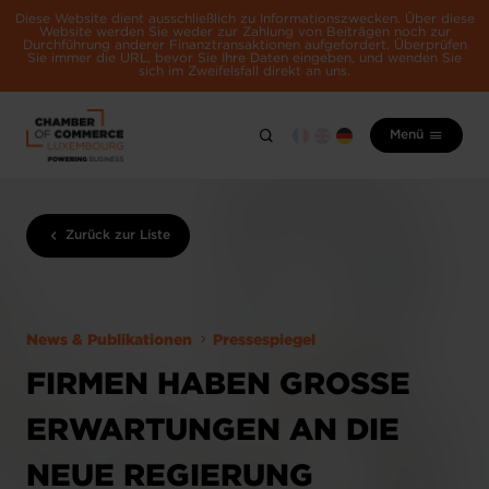
Diese Website dient ausschließlich zu Informationszwecken. Über diese
Website werden Sie weder zur Zahlung von Beiträgen noch zur
Durchführung anderer Finanztransaktionen aufgefordert. Überprüfen
Sie immer die URL, bevor Sie Ihre Daten eingeben, und wenden Sie
sich im Zweifelsfall direkt an uns.
Menü
Zurück zur Liste
News & Publikationen
Pressespiegel
FIRMEN HABEN GROSSE E
RWARTUNGEN AN DIE N
EUE REGIERUNG