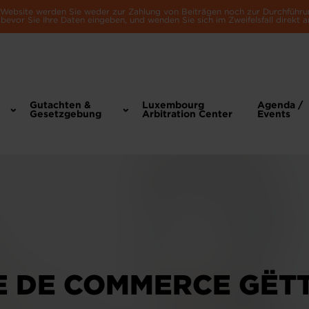
e Website werden Sie weder zur Zahlung von Beiträgen noch zur Durchführu
bevor Sie Ihre Daten eingeben, und wenden Sie sich im Zweifelsfall direkt a
Gutachten &
Luxembourg
Agenda /
Gesetzgebung
Arbitration Center
Events
E DE COMMERCE GËTT