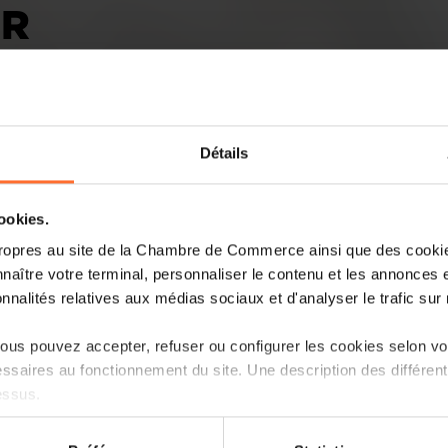
ER
Détails
cookies.
D'Betriber zielen op d'Politik, well vill
ropres au site de la Chambre de Commerce ainsi que des cookies
pessimistesch an d'Zukunft kucken, be
naître votre terminal, personnaliser le contenu et les annonces 
Industrie.
Liesen méi
.
onnalités relatives aux médias sociaux et d'analyser le trafic sur n
us pouvez accepter, refuser ou configurer les cookies selon vos
ssaires au fonctionnement du site. Une description des différen
essus.
on sur le site et certaines fonctionnalités (ex : lecture de vidéos,