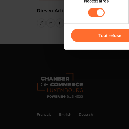
Nécessaires
du
sociaux, sauvegarde des préfé
consentement
Diesen Artikel teilen
cas de refus de tous les coo
Vous avez la possibilité de m
gauche de chaque page.
Tout refuser
Pour de plus amples informat
personnelles, vous pouvez c
personnelles
.
Français
English
Deutsch