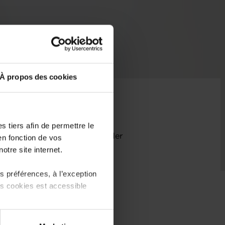
À propos des cookies
 Secteuren dach awer éischter
 tiers afin de permettre le
sonnesch am Bau oder nach der
en fonction de vos
otre site internet.
 préférences, à l’exception
ts cookies est accessible
 partage sur les réseaux