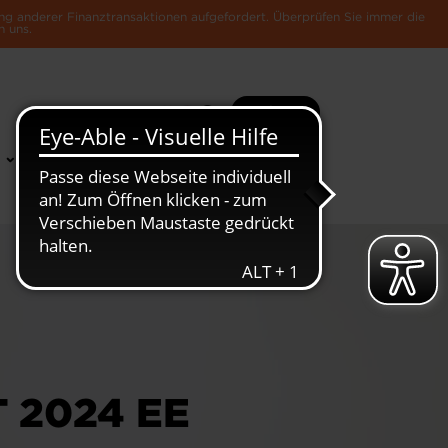
ng anderer Finanztransaktionen aufgefordert. Überprüfen Sie immer die
n uns.
Suche
Mehr
News &
Die Luxemburger
Publikationen
Wirtschaft
 2024 EE