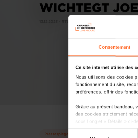
WICHTEGT JO
13.12.2023 - RTL.lu
Consentement
Ce site internet utilise des 
Nous utilisons des cookies p
fonctionnement du site, recon
préférences, offrir des foncti
Grâce au présent bandeau, vo
des cookies strictement néce
sous l’onglet « Détails » ci-d
Sélection
Pressespiegel
Il est précisé que la navigati