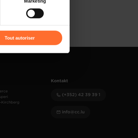
Marketing
) peuvent être affectées en
r l’icône flottante en bas à
Tout autoriser
amenés à traiter vos données
de protection des données
Kontakt
erce
(+352) 42 39 39 1
speri
-Kirchberg
info@cc.lu