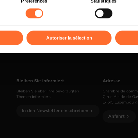
Préférences
Statistiques
rences de lecture vidéo, personnalisation de l’affichage du site
kies ou des cookies non nécessaires.
odifier ou retirer votre consentement à tout moment en cliquant su
Autoriser la sélection
ions sur la manière dont nous utilisons lescookies et sommes 
onsulter notre
Charte d’usage des cookies
et notre
Politique 
Bleiben Sie informiert
Adresse
Bleiben Sie über Ihre bevorzugten
Chambre de comm
Themen informiert.
7, rue Alcide de Ga
L-1615 Luxembourg
In den Newsletter einschreiben
Anfahrt